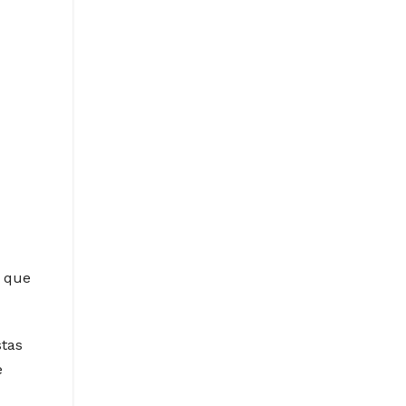
s que
stas
e