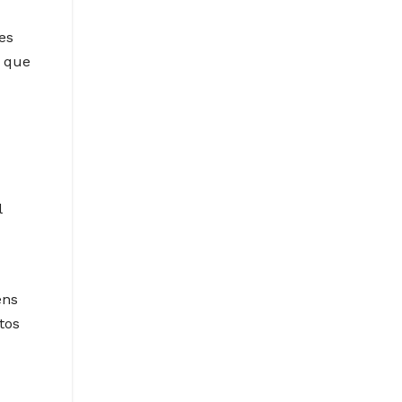
es
r que
l
ens
tos