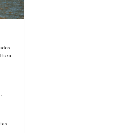
çados
ltura
,
,
stas