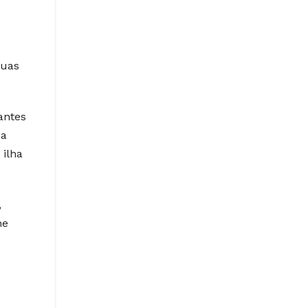
guas
antes
 a
 ilha
,
he