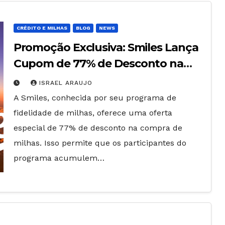
CRÉDITO E MILHAS
BLOG
NEWS
Promoção Exclusiva: Smiles Lança
Cupom de 77% de Desconto na
Compra de até 200.000 Milhas
ISRAEL ARAUJO
A Smiles, conhecida por seu programa de
fidelidade de milhas, oferece uma oferta
especial de 77% de desconto na compra de
milhas. Isso permite que os participantes do
programa acumulem…