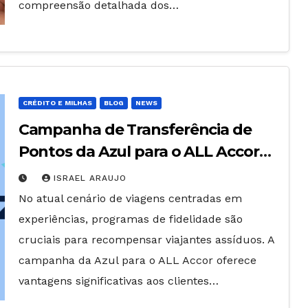
compreensão detalhada dos…
CRÉDITO E MILHAS
BLOG
NEWS
Campanha de Transferência de
Pontos da Azul para o ALL Accor
oferece Vantagens Interessantes
ISRAEL ARAUJO
para Clientes
No atual cenário de viagens centradas em
experiências, programas de fidelidade são
cruciais para recompensar viajantes assíduos. A
campanha da Azul para o ALL Accor oferece
vantagens significativas aos clientes…