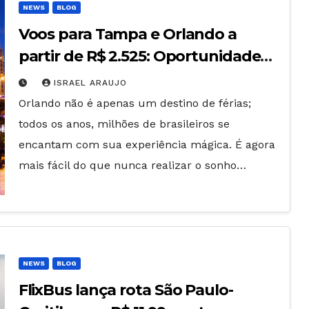
NEWS
BLOG
Voos para Tampa e Orlando a
partir de R$ 2.525: Oportunidade
para Conhecer a Flórida!
ISRAEL ARAUJO
Orlando não é apenas um destino de férias;
todos os anos, milhões de brasileiros se
encantam com sua experiência mágica. É agora
mais fácil do que nunca realizar o sonho…
NEWS
BLOG
FlixBus lança rota São Paulo-