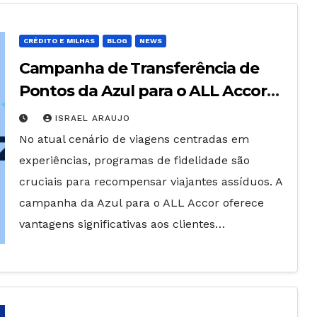
CRÉDITO E MILHAS
BLOG
NEWS
Campanha de Transferência de
Pontos da Azul para o ALL Accor
oferece Vantagens Interessantes
ISRAEL ARAUJO
para Clientes
No atual cenário de viagens centradas em
experiências, programas de fidelidade são
cruciais para recompensar viajantes assíduos. A
campanha da Azul para o ALL Accor oferece
vantagens significativas aos clientes…