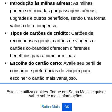
Introdução às milhas aéreas:
As milhas
podem ser trocadas por passagens aéreas,
upgrades e outros benefícios, sendo uma forma
valiosa de recompensa.
Tipos de cartões de crédito:
Cartões de
recompensas gerais, cartões de viagens e
cartões co-branded oferecem diferentes
benefícios para acumular milhas.
Escolha do cartão certo:
Avalie seu perfil de
consumo e preferências de viagem para
escolher o cartão mais vantajoso.
Benefícios dos programas de fidelidade:
Este site utiliza cookies. Toque em Saiba Mais se quiser
Entenda a taxa de conversão de pontos,
saber sobre mais informações.
benefícios adicionais e promoções para
Saiba Mais
OK
maximizar seus ganhos.