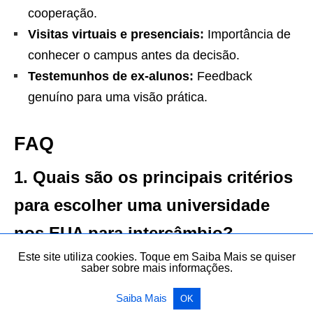
cooperação.
Visitas virtuais e presenciais:
Importância de
conhecer o campus antes da decisão.
Testemunhos de ex-alunos:
Feedback
genuíno para uma visão prática.
FAQ
1. Quais são os principais critérios
para escolher uma universidade
nos EUA para intercâmbio?
Este site utiliza cookies. Toque em Saiba Mais se quiser
Os principais critérios incluem a avaliação dos
saber sobre mais informações.
cursos oferecidos, análise do corpo docente e
Saiba Mais
OK
infraestrutura, localização da universidade, custo