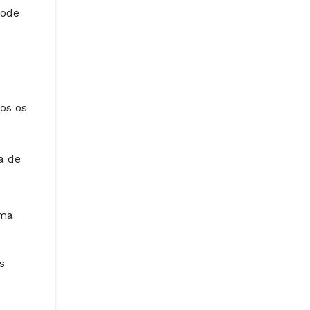
pode
mos os
a de
uma
s