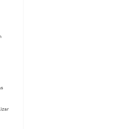
m
as
izar