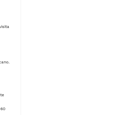
isita
cano.
te
160