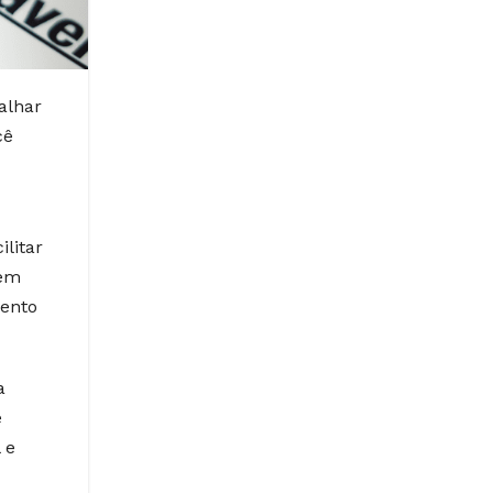
alhar
cê
ilitar
vem
mento
a
e
 e