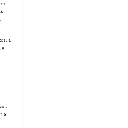
bém
as
.
os, a
ua
vel.
m a