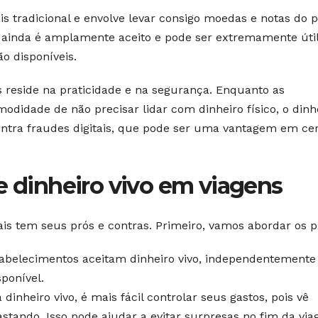
is tradicional e envolve levar consigo moedas e notas do p
, ainda é amplamente aceito e pode ser extremamente úti
o disponíveis.
s reside na praticidade e na segurança. Enquanto as
odidade de não precisar lidar com dinheiro físico, o dinh
ontra fraudes digitais, que pode ser uma vantagem em ce
e dinheiro vivo em viagens
ais tem seus prós e contras. Primeiro, vamos abordar os p
abelecimentos aceitam dinheiro vivo, independentemente
sponível.
dinheiro vivo, é mais fácil controlar seus gastos, pois vê
tando. Isso pode ajudar a evitar surpresas no fim da via