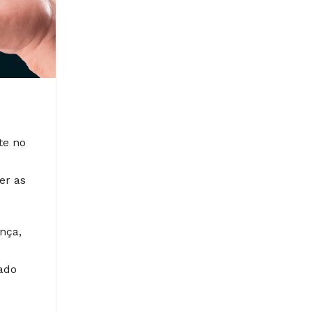
te no
er as
nça,
mado