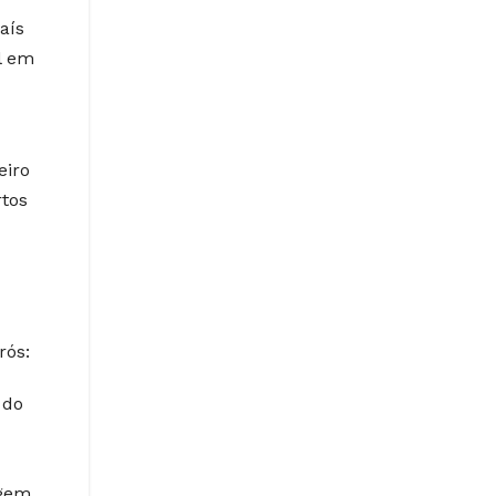
aís
l em
eiro
rtos
rós:
 do
gem.