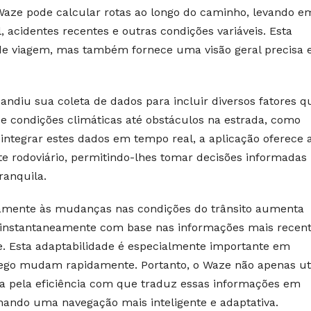
 Waze pode calcular rotas ao longo do caminho, levando e
acidentes recentes e outras condições variáveis. Esta
de viagem, mas também fornece uma visão geral precisa 
andiu sua coleta de dados para incluir diversos fatores q
sde condições climáticas até obstáculos na estrada, como
o integrar estes dados em tempo real, a aplicação oferece 
e rodoviário, permitindo-lhes tomar decisões informadas
ranquila.
amente às mudanças nas condições do trânsito aumenta
ta instantaneamente com base nas informações mais recen
te. Esta adaptabilidade é especialmente importante em
ego mudam rapidamente. Portanto, o Waze não apenas uti
 pela eficiência com que traduz essas informações em
onando uma navegação mais inteligente e adaptativa.