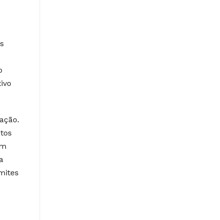
s
o
ivo
ação.
tos
ém
a
mites