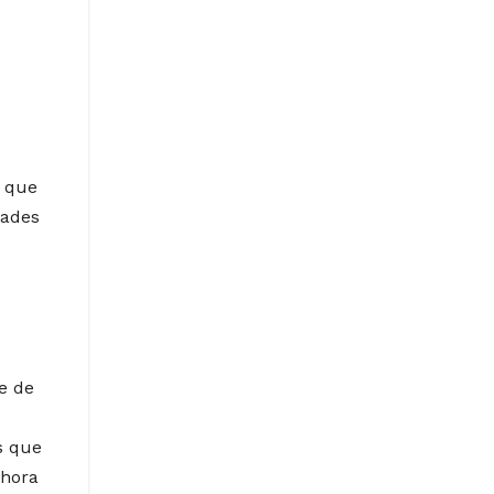
o que
dades
e
e de
s que
lhora