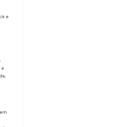
ck e
s
 e
da.
 em