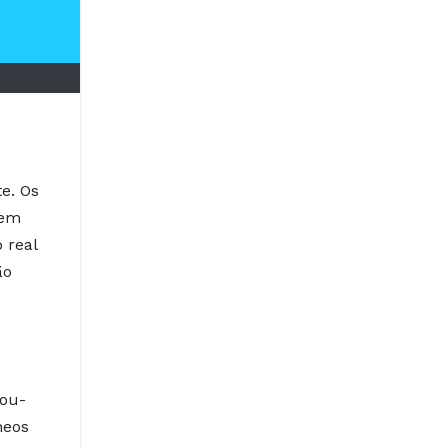
e. Os
sem
 real
ão
nou-
neos