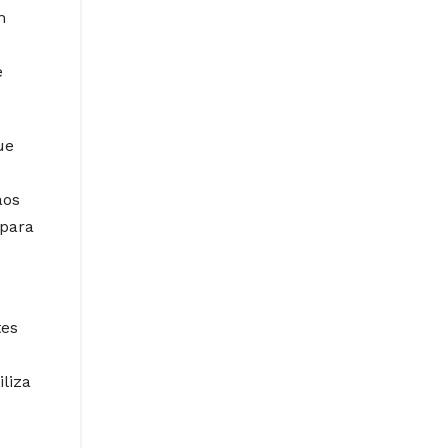
m
e
ue
aos
 para
tes
liza