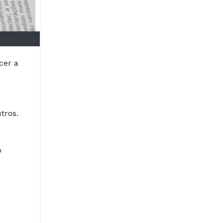
cer a
tros.
o